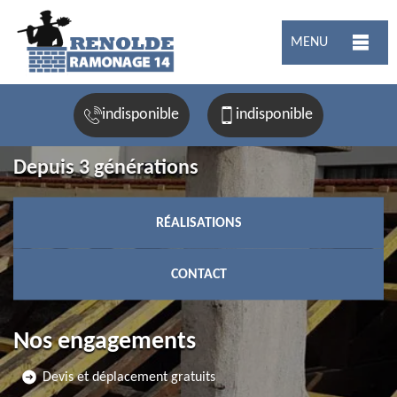
MENU
indisponible
indisponible
Depuis 3 générations
RÉALISATIONS
CONTACT
Nos engagements
Devis et déplacement gratuits