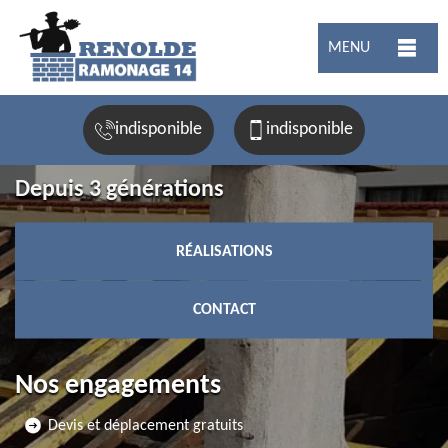
MENU
indisponible
indisponible
Depuis 3 générations
RÉALISATIONS
CONTACT
Nos engagements
Devis et déplacement gratuits