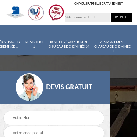
ON VOUS RAPPELLE GRATUITEMENT
ÉBISTRAGE DE
FUMISTERIE
POSE ET RÉPARATION DE
REMPLACEMENT
CHEMINÉE 14
14
CHAPEAU DE CHEMINÉE 14
CHAPEAU DE CHEMINÉE
14
DEVIS GRATUIT
née
Entretien de cheminée
Ramoneur 14
14