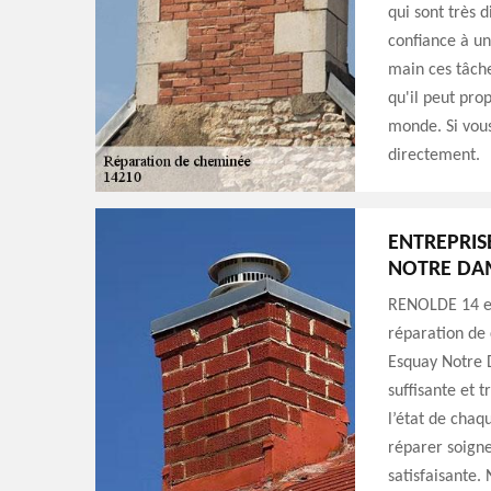
qui sont très di
confiance à u
main ces tâche
qu'il peut pro
monde. Si vous
directement.
ENTREPRIS
NOTRE DA
RENOLDE 14 es
réparation de 
Esquay Notre 
suffisante et 
l’état de chaq
réparer soigne
satisfaisante.