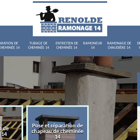
ARATION DE
TUBAGE DE
ENTRETIEN DE
RAMONEUR
RAMONAGE DE
D
CHEMINÉE 14
CHEMINÉE 14
CHEMINÉE 14
14
CHAUDIÈRE 14
Pose et réparation de
n de
Tubage de chemi
chapeau de cheminée
 14
14
14