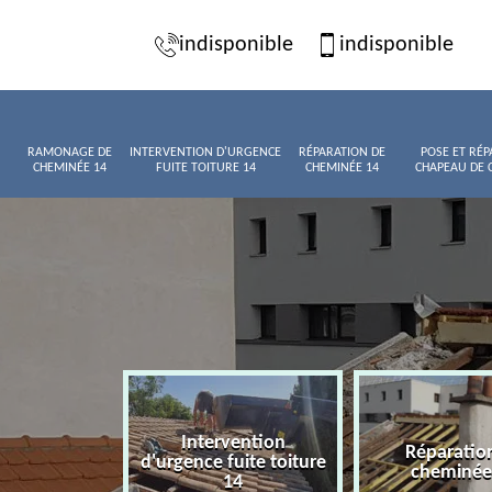
indisponible
indisponible
RAMONAGE DE
INTERVENTION D'URGENCE
RÉPARATION DE
POSE ET RÉP
CHEMINÉE 14
FUITE TOITURE 14
CHEMINÉE 14
CHAPEAU DE 
Intervention
age de
Réparatio
d'urgence fuite toiture
née 14
cheminée
14