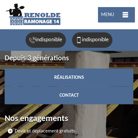
MENU
indisponible
indisponible
Depuis 3 générations
RÉALISATIONS
CONTACT
Nos engagements
Devis et déplacement gratuits