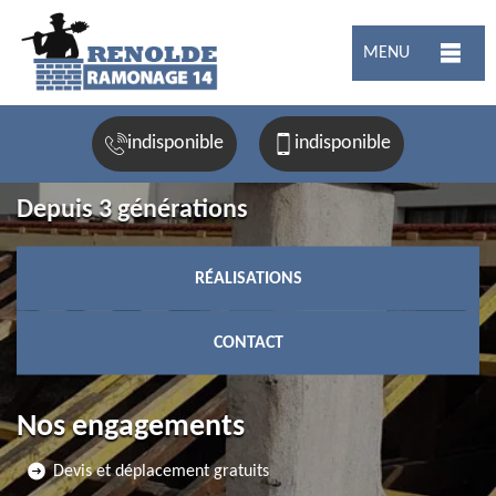
MENU
indisponible
indisponible
Depuis 3 générations
RÉALISATIONS
CONTACT
Nos engagements
Devis et déplacement gratuits