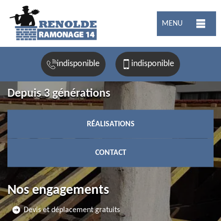
MENU
indisponible
indisponible
Depuis 3 générations
RÉALISATIONS
CONTACT
Nos engagements
Devis et déplacement gratuits