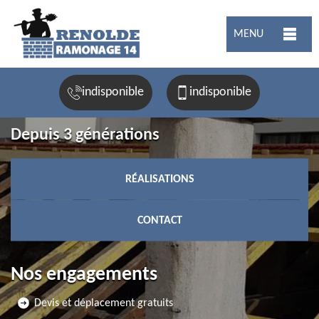
MENU
indisponible
indisponible
Depuis 3 générations
RÉALISATIONS
CONTACT
Nos engagements
Devis et déplacement gratuits