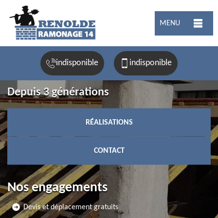
MENU
indisponible
indisponible
Depuis 3 générations
RÉALISATIONS
CONTACT
Nos engagements
Devis et déplacement gratuits