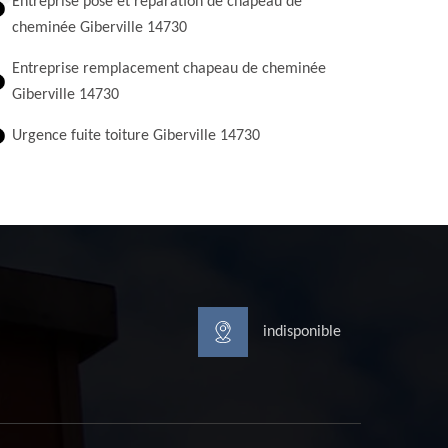
Entreprise pose et réparation de chapeau de
cheminée Giberville 14730
Entreprise remplacement chapeau de cheminée
Giberville 14730
Urgence fuite toiture Giberville 14730
indisponible