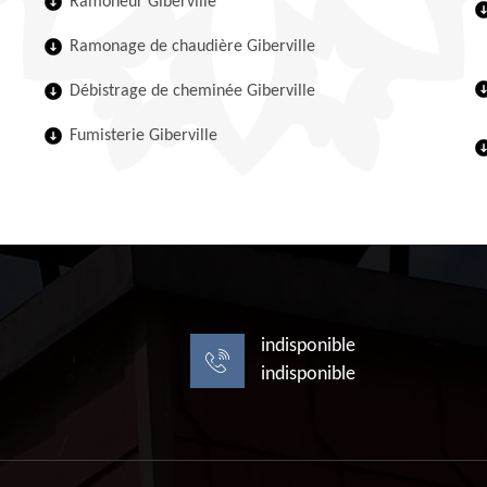
Ramoneur Giberville
Ramonage de chaudière Giberville
Débistrage de cheminée Giberville
Fumisterie Giberville
indisponible
indisponible