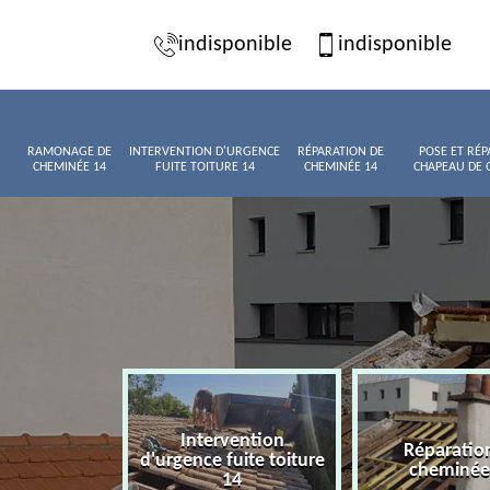
indisponible
indisponible
RAMONAGE DE
INTERVENTION D'URGENCE
RÉPARATION DE
POSE ET RÉP
CHEMINÉE 14
FUITE TOITURE 14
CHEMINÉE 14
CHAPEAU DE 
Intervention
age de
Réparatio
d'urgence fuite toiture
née 14
cheminée
14