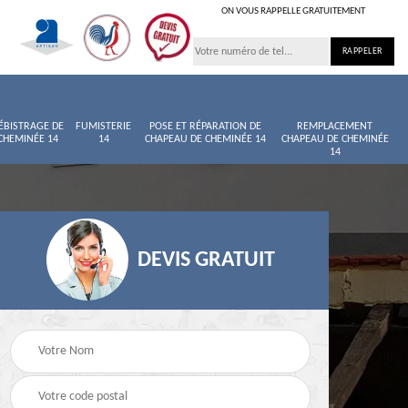
ON VOUS RAPPELLE GRATUITEMENT
ÉBISTRAGE DE
FUMISTERIE
POSE ET RÉPARATION DE
REMPLACEMENT
CHEMINÉE 14
14
CHAPEAU DE CHEMINÉE 14
CHAPEAU DE CHEMINÉE
14
DEVIS GRATUIT
née
Entretien de cheminée
Ramoneur 14
14