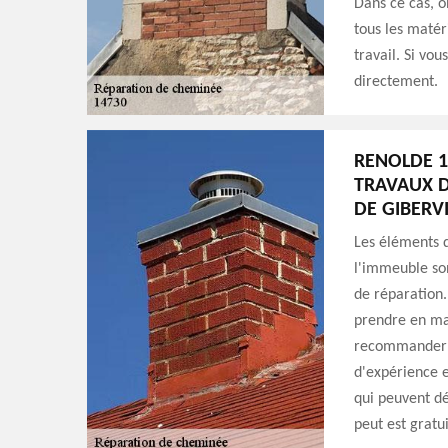
Dans ce cas, o
tous les matér
travail. Si vo
directement.
RENOLDE 1
TRAVAUX D
DE GIBERVI
Les éléments q
l'immeuble sont
de réparation.
prendre en ma
recommander d
d'expérience e
qui peuvent dé
peut est gratu