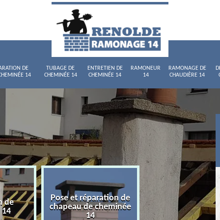
ARATION DE
TUBAGE DE
ENTRETIEN DE
RAMONEUR
RAMONAGE DE
D
CHEMINÉE 14
CHEMINÉE 14
CHEMINÉE 14
14
CHAUDIÈRE 14
Pose et réparation de
n de
Tubage de chemi
chapeau de cheminée
 14
14
14