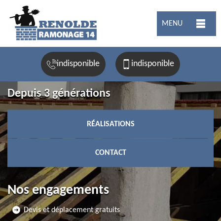
MENU
indisponible
indisponible
Depuis 3 générations
RÉALISATIONS
CONTACT
Nos engagements
Devis et déplacement gratuits