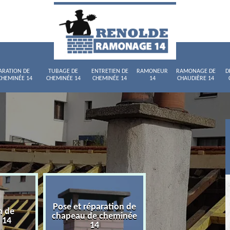
ARATION DE
TUBAGE DE
ENTRETIEN DE
RAMONEUR
RAMONAGE DE
D
CHEMINÉE 14
CHEMINÉE 14
CHEMINÉE 14
14
CHAUDIÈRE 14
Pose et réparation de
n de
Tubage de chemi
chapeau de cheminée
 14
14
14