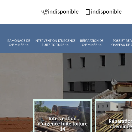
indisponible
indisponible
RAMONAGE DE
INTERVENTION D'URGENCE
RÉPARATION DE
POSE ET RÉP
CHEMINÉE 14
FUITE TOITURE 14
CHEMINÉE 14
CHAPEAU DE 
Intervention
age de
Réparatio
d'urgence fuite toiture
née 14
cheminée
14