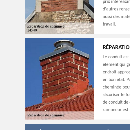
prix intéressa
d'autres rense
aussi des maté
travail.
RÉPARATIO
Le conduit est
élément qui gè
endroit approp
en bon état. P
cheminée peut 
sécuriser le f
de conduit de 
ramoneur est 