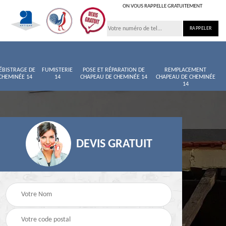
ON VOUS RAPPELLE GRATUITEMENT
ÉBISTRAGE DE
FUMISTERIE
POSE ET RÉPARATION DE
REMPLACEMENT
CHEMINÉE 14
14
CHAPEAU DE CHEMINÉE 14
CHAPEAU DE CHEMINÉE
14
DEVIS GRATUIT
née
Entretien de cheminée
Ramoneur 14
14