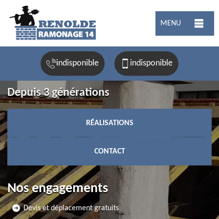
MENU
indisponible
indisponible
Depuis 3 générations
RÉALISATIONS
CONTACT
Nos engagements
Devis et déplacement gratuits