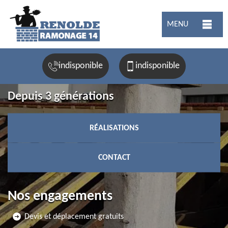
MENU
indisponible
indisponible
Depuis 3 générations
RÉALISATIONS
CONTACT
Nos engagements
Devis et déplacement gratuits