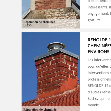
d'expérience e
intéressants. I
engagement. I
gratuite.
RENOLDE 14
CHEMINÉES 
ENVIRONS
Les interventi
pour qu'elles 
interventions q
professionnels
RENOLDE 14 qu
d'autres rense
Sachez qu'il p
monde.