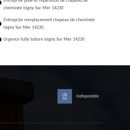
Entreprise pose et réparation de chapeau de
cheminée Isigny Sur Mer 14230
Entreprise remplacement chapeau de cheminée
Isigny Sur Mer 14230
Urgence fuite toiture Isigny Sur Mer 14230
indisponible