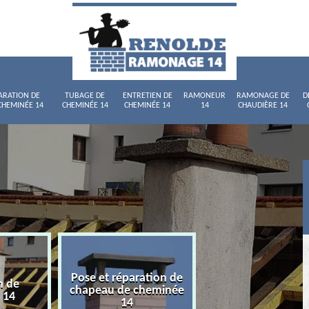
ARATION DE
TUBAGE DE
ENTRETIEN DE
RAMONEUR
RAMONAGE DE
D
CHEMINÉE 14
CHEMINÉE 14
CHEMINÉE 14
14
CHAUDIÈRE 14
Pose et réparation de
n de
Tubage de chemi
chapeau de cheminée
 14
14
14