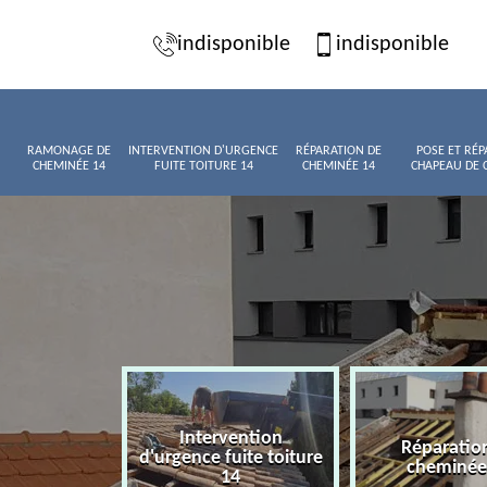
indisponible
indisponible
RAMONAGE DE
INTERVENTION D'URGENCE
RÉPARATION DE
POSE ET RÉP
CHEMINÉE 14
FUITE TOITURE 14
CHEMINÉE 14
CHAPEAU DE 
Intervention
age de
Réparatio
d'urgence fuite toiture
née 14
cheminée
14