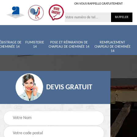
ON VOUS RAPPELLE GRATUITEMENT
ÉBISTRAGE DE
FUMISTERIE
POSE ET RÉPARATION DE
REMPLACEMENT
CHEMINÉE 14
14
CHAPEAU DE CHEMINÉE 14
CHAPEAU DE CHEMINÉE
14
DEVIS GRATUIT
née
Entretien de cheminée
Ramoneur 14
14