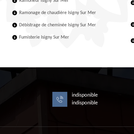
Ramoneur Isigny Sur Mer
Ramonage de chaudière Isigny Sur Mer
Débistrage de cheminée Isigny Sur Mer
Fumisterie Isigny Sur Mer
indisponible
indisponible