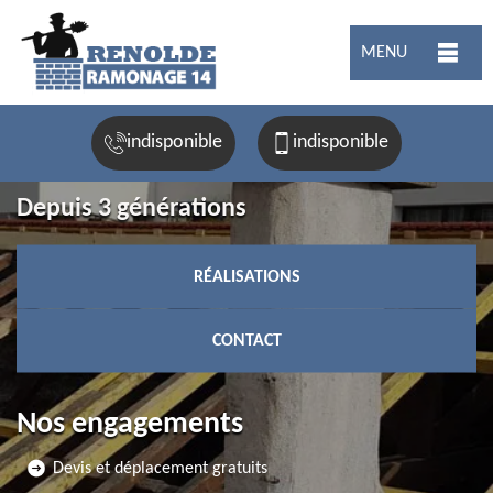
MENU
indisponible
indisponible
Depuis 3 générations
RÉALISATIONS
CONTACT
Nos engagements
Devis et déplacement gratuits