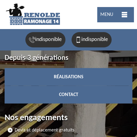
MENU
indisponible
indisponible
Depuis 3 générations
RÉALISATIONS
CONTACT
Nos engagements
Devis et déplacement gratuits