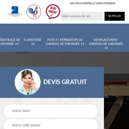
ON VOUS RAPPELLE GRATUITEMENT
ÉBISTRAGE DE
FUMISTERIE
POSE ET RÉPARATION DE
REMPLACEMENT
CHEMINÉE 14
14
CHAPEAU DE CHEMINÉE 14
CHAPEAU DE CHEMINÉE
14
DEVIS GRATUIT
née
Entretien de cheminée
Ramoneur 14
14