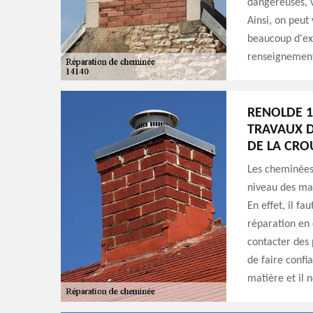
dangereuses, v
Ainsi, on peut
beaucoup d'exp
renseignements,
RENOLDE 1
TRAVAUX D
DE LA CRO
Les cheminées
niveau des mai
En effet, il fa
réparation en c
contacter des 
de faire confi
matière et il 