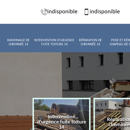
indisponible
indisponible
RAMONAGE DE
INTERVENTION D'URGENCE
RÉPARATION DE
POSE ET RÉP
CHEMINÉE 14
FUITE TOITURE 14
CHEMINÉE 14
CHAPEAU DE 
Intervention
age de
Réparatio
d'urgence fuite toiture
née 14
cheminée
14