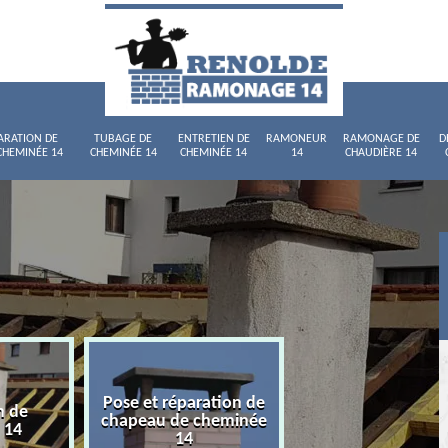
ARATION DE
TUBAGE DE
ENTRETIEN DE
RAMONEUR
RAMONAGE DE
D
CHEMINÉE 14
CHEMINÉE 14
CHEMINÉE 14
14
CHAUDIÈRE 14
Pose et réparation de
n de
Tubage de chemi
chapeau de cheminée
 14
14
14