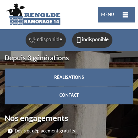
MENU
indisponible
indisponible
Depuis 3 générations
RÉALISATIONS
CONTACT
Nos engagements
Devis et déplacement gratuits