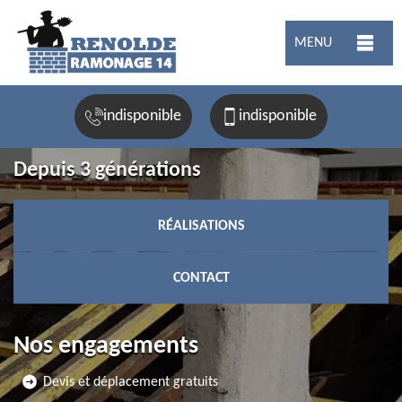
MENU
indisponible
indisponible
Depuis 3 générations
RÉALISATIONS
CONTACT
Nos engagements
Devis et déplacement gratuits