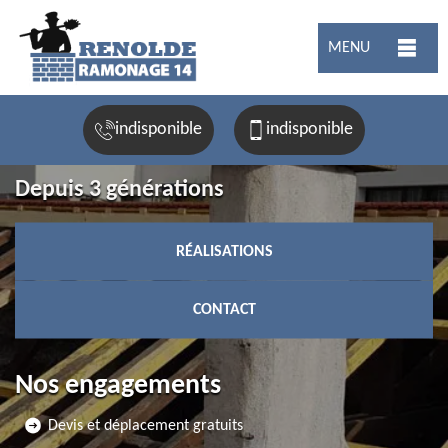
MENU
indisponible
indisponible
Depuis 3 générations
RÉALISATIONS
CONTACT
Nos engagements
Devis et déplacement gratuits