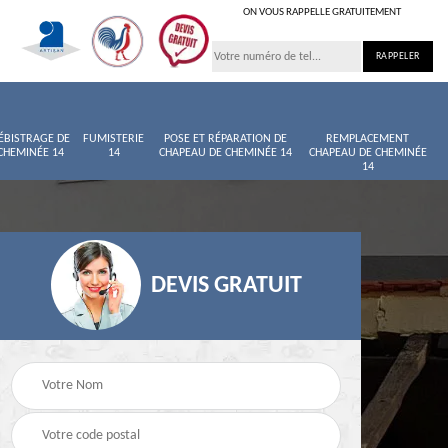
ON VOUS RAPPELLE GRATUITEMENT
ÉBISTRAGE DE
FUMISTERIE
POSE ET RÉPARATION DE
REMPLACEMENT
CHEMINÉE 14
14
CHAPEAU DE CHEMINÉE 14
CHAPEAU DE CHEMINÉE
14
DEVIS GRATUIT
née
Entretien de cheminée
Ramoneur 14
14