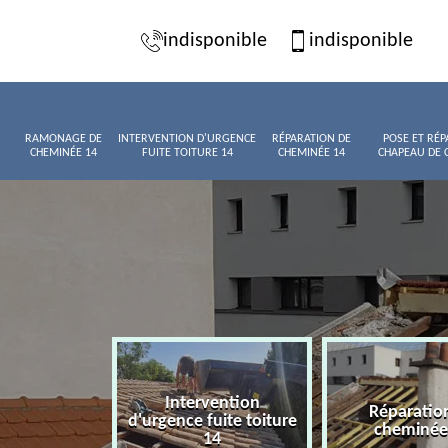
indisponible
indisponible
RAMONAGE DE
INTERVENTION D'URGENCE
RÉPARATION DE
POSE ET RÉP
CHEMINÉE 14
FUITE TOITURE 14
CHEMINÉE 14
CHAPEAU DE 
Intervention
age de
Réparatio
d'urgence fuite toiture
née 14
cheminée
14