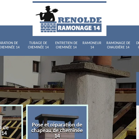
ARATION DE
TUBAGE DE
ENTRETIEN DE
RAMONEUR
RAMONAGE DE
D
CHEMINÉE 14
CHEMINÉE 14
CHEMINÉE 14
14
CHAUDIÈRE 14
Pose et réparation de
n de
Tubage de chemi
chapeau de cheminée
 14
14
14