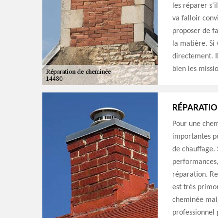
les réparer s'i
va falloir con
proposer de f
la matière. Si
directement. I
bien les missio
RÉPARATIO
Pour une chem
importantes po
de chauffage. 
performances, 
réparation. Re
est très primor
cheminée malg
professionnel 