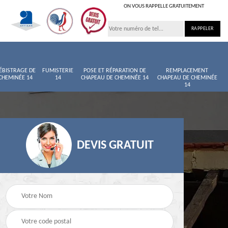
ON VOUS RAPPELLE GRATUITEMENT
ÉBISTRAGE DE
FUMISTERIE
POSE ET RÉPARATION DE
REMPLACEMENT
CHEMINÉE 14
14
CHAPEAU DE CHEMINÉE 14
CHAPEAU DE CHEMINÉE
14
DEVIS GRATUIT
née
Entretien de cheminée
Ramoneur 14
14