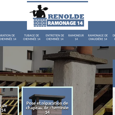
ARATION DE
TUBAGE DE
ENTRETIEN DE
RAMONEUR
RAMONAGE DE
D
CHEMINÉE 14
CHEMINÉE 14
CHEMINÉE 14
14
CHAUDIÈRE 14
Pose et réparation de
n de
Tubage de chemi
chapeau de cheminée
 14
14
14