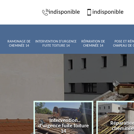
indisponible
indisponible
RAMONAGE DE
INTERVENTION D'URGENCE
RÉPARATION DE
POSE ET RÉP
CHEMINÉE 14
FUITE TOITURE 14
CHEMINÉE 14
CHAPEAU DE 
Intervention
age de
Réparatio
d'urgence fuite toiture
née 14
cheminée
14