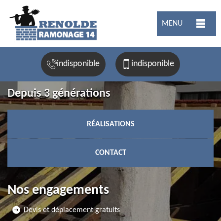
MENU
indisponible
indisponible
Depuis 3 générations
RÉALISATIONS
CONTACT
Nos engagements
Devis et déplacement gratuits