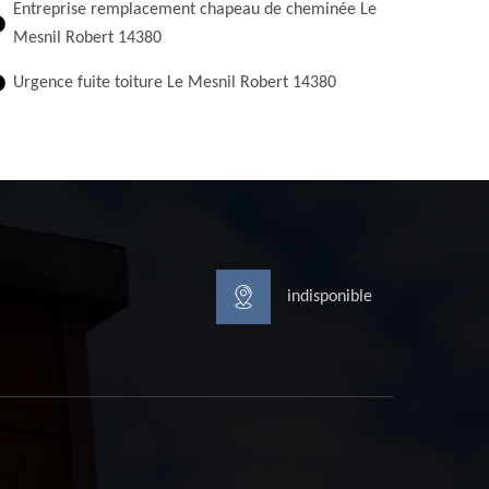
Entreprise remplacement chapeau de cheminée Le
Mesnil Robert 14380
Urgence fuite toiture Le Mesnil Robert 14380
indisponible