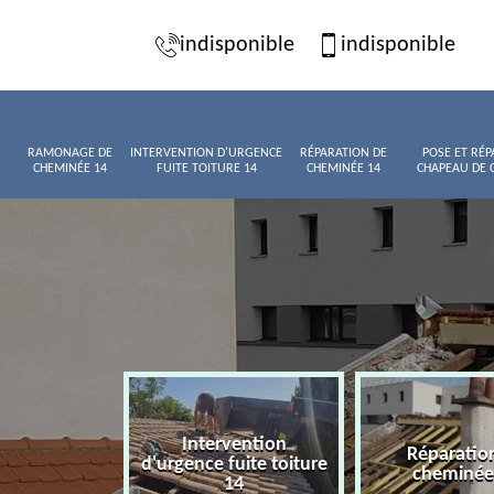
indisponible
indisponible
RAMONAGE DE
INTERVENTION D'URGENCE
RÉPARATION DE
POSE ET RÉP
CHEMINÉE 14
FUITE TOITURE 14
CHEMINÉE 14
CHAPEAU DE 
Intervention
age de
Réparatio
d'urgence fuite toiture
née 14
cheminée
14