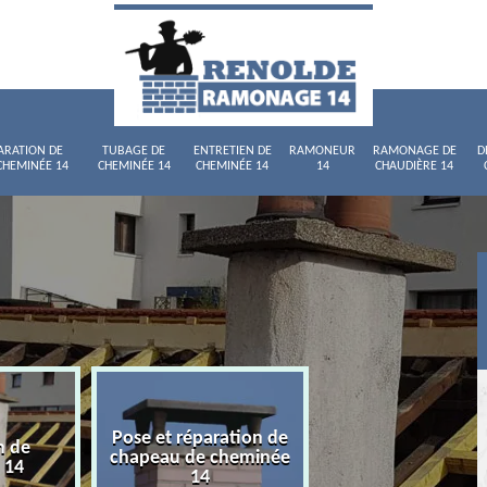
ARATION DE
TUBAGE DE
ENTRETIEN DE
RAMONEUR
RAMONAGE DE
D
CHEMINÉE 14
CHEMINÉE 14
CHEMINÉE 14
14
CHAUDIÈRE 14
Pose et réparation de
n de
Tubage de chemi
chapeau de cheminée
 14
14
14