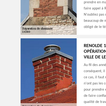
prendre en mai
faire appel à 
N'oubliez pas 
beaucoup de mo
obligé de le t
RENOLDE 1
OPÉRATION
VILLE DE L
Au fil des ann
conséquent, il
ce cas, il fau
n'ont pas les 
pour prendre e
de faire confi
qualité de trav