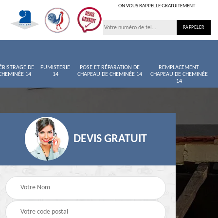
ON VOUS RAPPELLE GRATUITEMENT
ÉBISTRAGE DE
FUMISTERIE
POSE ET RÉPARATION DE
REMPLACEMENT
CHEMINÉE 14
14
CHAPEAU DE CHEMINÉE 14
CHAPEAU DE CHEMINÉE
14
DEVIS GRATUIT
née
Entretien de cheminée
Ramoneur 14
14