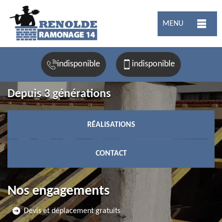
MENU
indisponible
indisponible
Depuis 3 générations
RÉALISATIONS
CONTACT
Nos engagements
Devis et déplacement gratuits