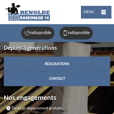
MENU
indisponible
indisponible
Depuis 3 générations
RÉALISATIONS
CONTACT
Nos engagements
Devis et déplacement gratuits