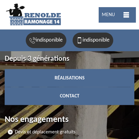
MENU
indisponible
indisponible
Depuis 3 générations
RÉALISATIONS
CONTACT
Nos engagements
Devis et déplacement gratuits