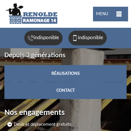
MENU
indisponible
indisponible
Depuis 3 générations
RÉALISATIONS
CONTACT
Nos engagements
Devis et déplacement gratuits