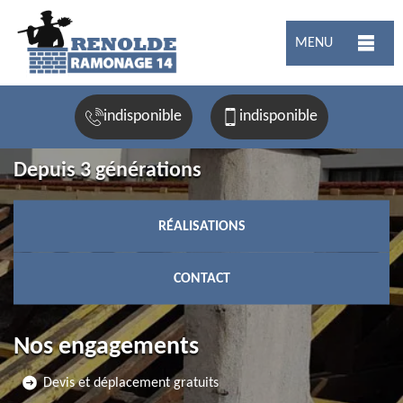
MENU
indisponible
indisponible
Depuis 3 générations
RÉALISATIONS
CONTACT
Nos engagements
Devis et déplacement gratuits