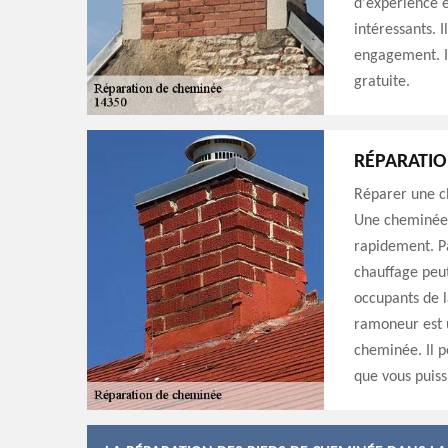
d'expérience e
intéressants. I
engagement. I
gratuite.
RÉPARATIO
Réparer une ch
Une cheminée 
rapidement. P
chauffage peut
occupants de l
ramoneur est u
cheminée. Il p
que vous puissi