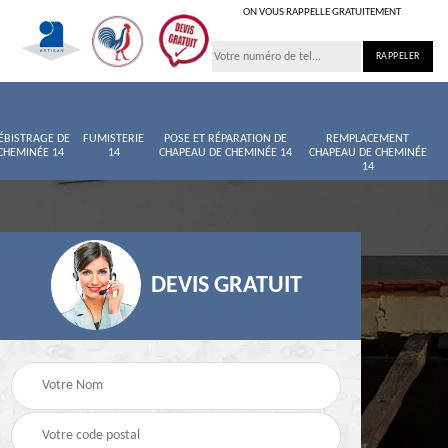
ON VOUS RAPPELLE GRATUITEMENT
ÉBISTRAGE DE
FUMISTERIE
POSE ET RÉPARATION DE
REMPLACEMENT
CHEMINÉE 14
14
CHAPEAU DE CHEMINÉE 14
CHAPEAU DE CHEMINÉE
14
DEVIS GRATUIT
née
Entretien de cheminée
Ramoneur 14
14