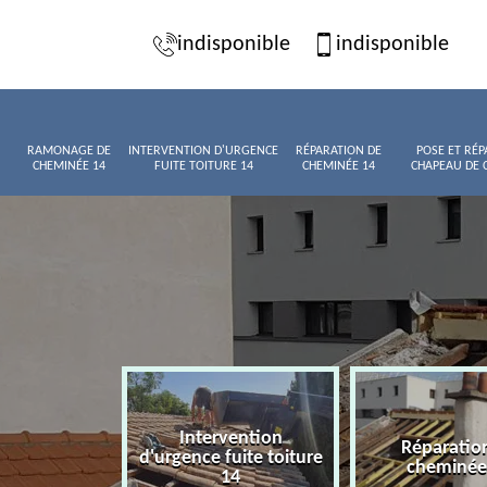
indisponible
indisponible
RAMONAGE DE
INTERVENTION D'URGENCE
RÉPARATION DE
POSE ET RÉP
CHEMINÉE 14
FUITE TOITURE 14
CHEMINÉE 14
CHAPEAU DE 
Intervention
age de
Réparatio
d'urgence fuite toiture
née 14
cheminée
14