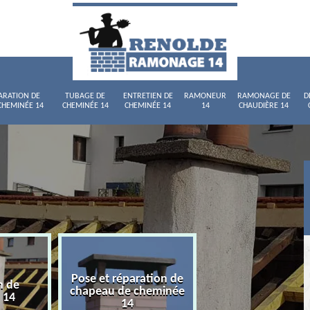
ARATION DE
TUBAGE DE
ENTRETIEN DE
RAMONEUR
RAMONAGE DE
D
CHEMINÉE 14
CHEMINÉE 14
CHEMINÉE 14
14
CHAUDIÈRE 14
Pose et réparation de
n de
Tubage de chemi
chapeau de cheminée
 14
14
14