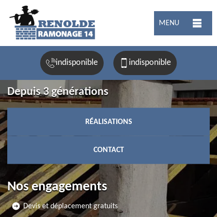
MENU
indisponible
indisponible
Depuis 3 générations
RÉALISATIONS
CONTACT
Nos engagements
Devis et déplacement gratuits