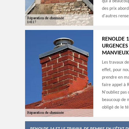
qui a beaucoup
des prix abord
d'autres rense
RENOLDE 1
URGENCES 
MANVIEUX 
Les travaux de
effet, pour no
prendre en mai
faire appel à 
N'oubliez pas 
beaucoup de mo
obligé de le t