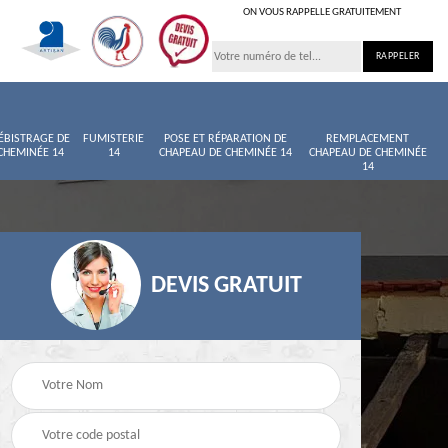
ON VOUS RAPPELLE GRATUITEMENT
ÉBISTRAGE DE
FUMISTERIE
POSE ET RÉPARATION DE
REMPLACEMENT
CHEMINÉE 14
14
CHAPEAU DE CHEMINÉE 14
CHAPEAU DE CHEMINÉE
14
DEVIS GRATUIT
née
Entretien de cheminée
Ramoneur 14
14