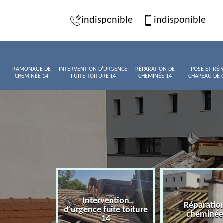
indisponible
indisponible
RAMONAGE DE
INTERVENTION D'URGENCE
RÉPARATION DE
POSE ET RÉP
CHEMINÉE 14
FUITE TOITURE 14
CHEMINÉE 14
CHAPEAU DE 
Intervention
age de
Réparatio
d'urgence fuite toiture
née 14
cheminée
14