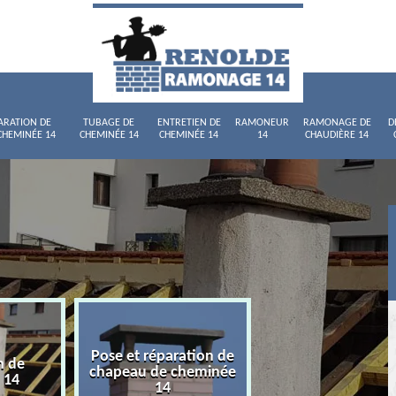
ARATION DE
TUBAGE DE
ENTRETIEN DE
RAMONEUR
RAMONAGE DE
D
CHEMINÉE 14
CHEMINÉE 14
CHEMINÉE 14
14
CHAUDIÈRE 14
Pose et réparation de
n de
Tubage de chemi
chapeau de cheminée
 14
14
14