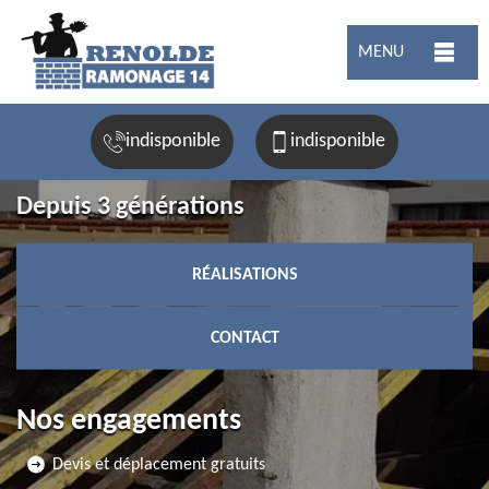
MENU
indisponible
indisponible
Depuis 3 générations
RÉALISATIONS
CONTACT
Nos engagements
Devis et déplacement gratuits