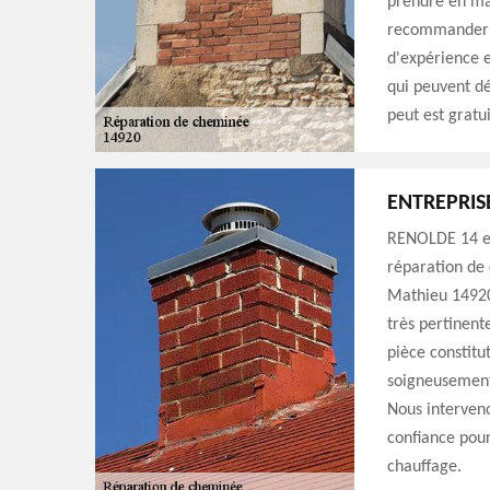
prendre en ma
recommander d
d'expérience e
qui peuvent dé
peut est gratu
ENTREPRIS
RENOLDE 14 es
réparation de 
Mathieu 14920.
très pertinent
pièce constitu
soigneusement.
Nous interveno
confiance pour
chauffage.