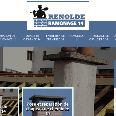
ARATION DE
TUBAGE DE
ENTRETIEN DE
RAMONEUR
RAMONAGE DE
D
CHEMINÉE 14
CHEMINÉE 14
CHEMINÉE 14
14
CHAUDIÈRE 14
Pose et réparation de
n de
Tubage de chemi
chapeau de cheminée
 14
14
14