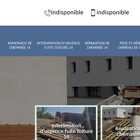
indisponible
indisponible
RAMONAGE DE
INTERVENTION D'URGENCE
RÉPARATION DE
POSE ET RÉP
CHEMINÉE 14
FUITE TOITURE 14
CHEMINÉE 14
CHAPEAU DE 
Intervention
age de
Réparatio
d'urgence fuite toiture
née 14
cheminée
14