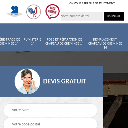
ON VOUS RAPPELLE GRATUITEMENT
ÉBISTRAGE DE
FUMISTERIE
POSE ET RÉPARATION DE
REMPLACEMENT
CHEMINÉE 14
14
CHAPEAU DE CHEMINÉE 14
CHAPEAU DE CHEMINÉE
14
DEVIS GRATUIT
née
Entretien de cheminée
Ramoneur 14
14