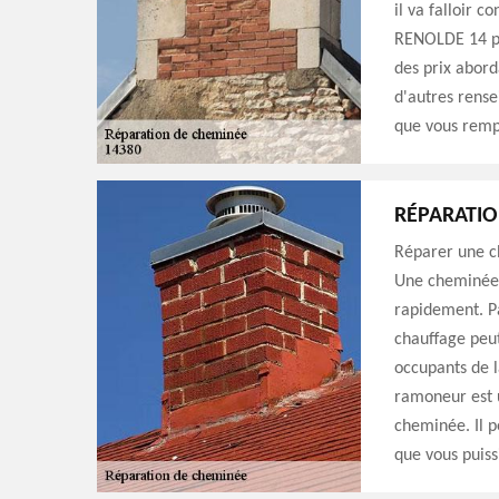
il va falloir c
RENOLDE 14 pr
des prix abord
d'autres rense
que vous rempl
RÉPARATIO
Réparer une ch
Une cheminée 
rapidement. P
chauffage peut
occupants de l
ramoneur est u
cheminée. Il p
que vous puissi