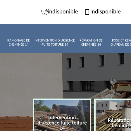
indisponible
indisponible
RAMONAGE DE
INTERVENTION D'URGENCE
RÉPARATION DE
POSE ET RÉP
CHEMINÉE 14
FUITE TOITURE 14
CHEMINÉE 14
CHAPEAU DE 
Intervention
age de
Réparatio
d'urgence fuite toiture
née 14
cheminée
14