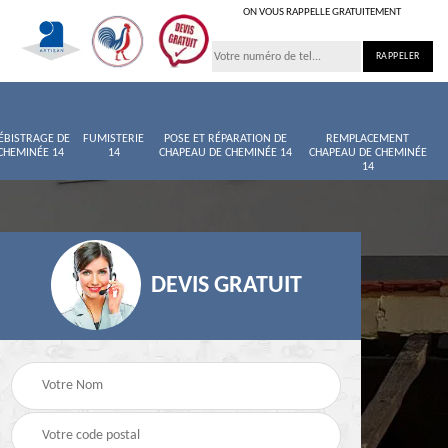
ON VOUS RAPPELLE GRATUITEMENT
ÉBISTRAGE DE
FUMISTERIE
POSE ET RÉPARATION DE
REMPLACEMENT
CHEMINÉE 14
14
CHAPEAU DE CHEMINÉE 14
CHAPEAU DE CHEMINÉE
14
DEVIS GRATUIT
née
Entretien de cheminée
Ramoneur 14
14