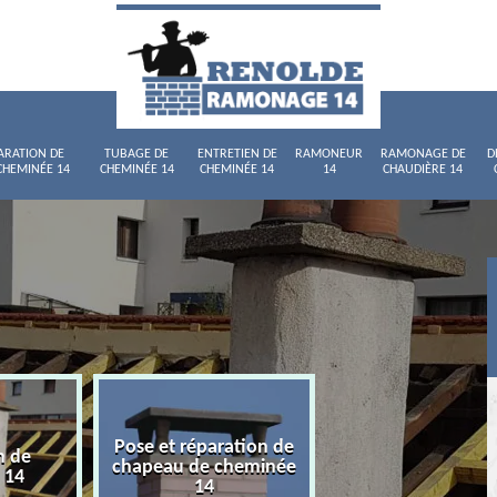
ARATION DE
TUBAGE DE
ENTRETIEN DE
RAMONEUR
RAMONAGE DE
D
CHEMINÉE 14
CHEMINÉE 14
CHEMINÉE 14
14
CHAUDIÈRE 14
Pose et réparation de
n de
Tubage de chemi
chapeau de cheminée
 14
14
14