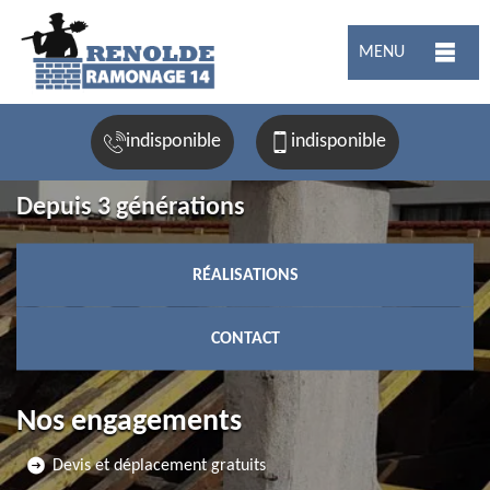
MENU
indisponible
indisponible
Depuis 3 générations
RÉALISATIONS
CONTACT
Nos engagements
Devis et déplacement gratuits