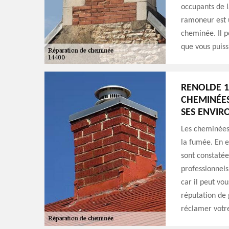
occupants de l
ramoneur est u
cheminée. Il p
que vous puissi
RENOLDE 1
CHEMINÉES
SES ENVIR
Les cheminées 
la fumée. En ef
sont constatées
professionnels
car il peut vou
réputation de g
réclamer votre