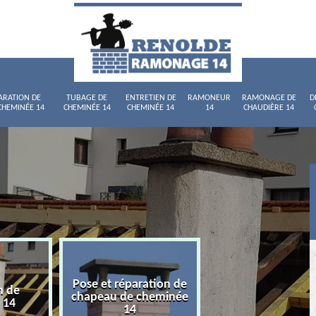
ARATION DE
TUBAGE DE
ENTRETIEN DE
RAMONEUR
RAMONAGE DE
D
CHEMINÉE 14
CHEMINÉE 14
CHEMINÉE 14
14
CHAUDIÈRE 14
Pose et réparation de
n de
Tubage de chemi
chapeau de cheminée
 14
14
14