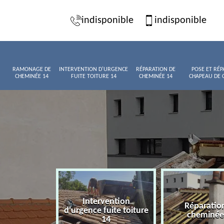
indisponible
indisponible
RAMONAGE DE
INTERVENTION D'URGENCE
RÉPARATION DE
POSE ET RÉP
CHEMINÉE 14
FUITE TOITURE 14
CHEMINÉE 14
CHAPEAU DE 
Intervention
age de
Réparatio
d'urgence fuite toiture
née 14
cheminée
14