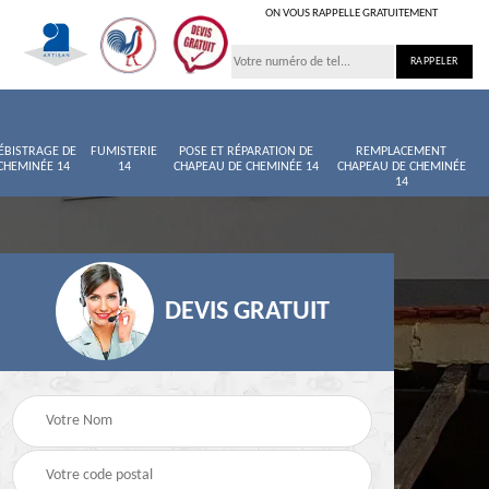
ON VOUS RAPPELLE GRATUITEMENT
ÉBISTRAGE DE
FUMISTERIE
POSE ET RÉPARATION DE
REMPLACEMENT
CHEMINÉE 14
14
CHAPEAU DE CHEMINÉE 14
CHAPEAU DE CHEMINÉE
14
DEVIS GRATUIT
née
Entretien de cheminée
Ramoneur 14
14