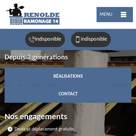
MENU
indisponible
indisponible
Depuis 3 générations
RÉALISATIONS
CONTACT
Nos engagements
Devis et déplacement gratuits