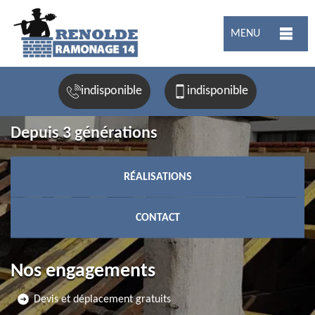
MENU
indisponible
indisponible
Depuis 3 générations
RÉALISATIONS
CONTACT
Nos engagements
Devis et déplacement gratuits