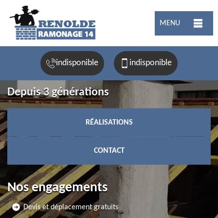
MENU
indisponible
indisponible
Depuis 3 générations
RÉALISATIONS
CONTACT
Nos engagements
Devis et déplacement gratuits