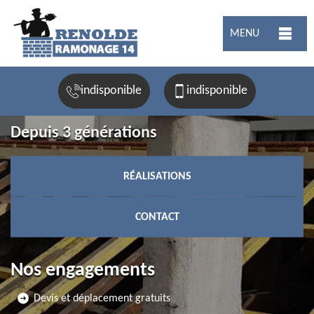
MENU
indisponible
indisponible
Depuis 3 générations
RÉALISATIONS
CONTACT
Nos engagements
Devis et déplacement gratuits