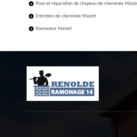
Pose et réparation de chapeau de cheminée Maize
Entretien de cheminée Maizet
Ramoneur Maizet