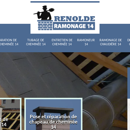
ARATION DE
TUBAGE DE
ENTRETIEN DE
RAMONEUR
RAMONAGE DE
D
CHEMINÉE 14
CHEMINÉE 14
CHEMINÉE 14
14
CHAUDIÈRE 14
Pose et réparation de
n de
Tubage de chemi
chapeau de cheminée
 14
14
14