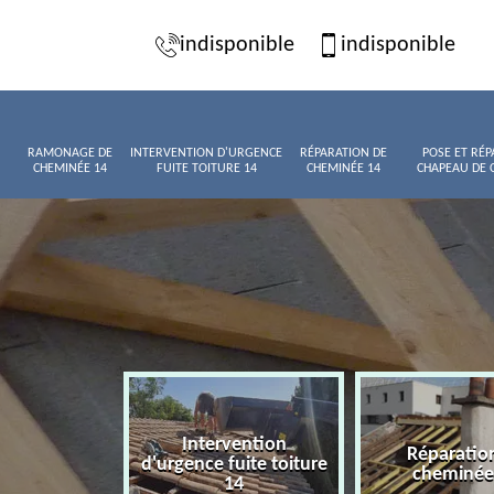
indisponible
indisponible
RAMONAGE DE
INTERVENTION D'URGENCE
RÉPARATION DE
POSE ET RÉP
CHEMINÉE 14
FUITE TOITURE 14
CHEMINÉE 14
CHAPEAU DE 
Intervention
age de
Réparatio
d'urgence fuite toiture
née 14
cheminée
14