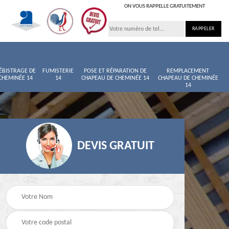
ON VOUS RAPPELLE GRATUITEMENT
ÉBISTRAGE DE
FUMISTERIE
POSE ET RÉPARATION DE
REMPLACEMENT
CHEMINÉE 14
14
CHAPEAU DE CHEMINÉE 14
CHAPEAU DE CHEMINÉE
14
DEVIS GRATUIT
née
Entretien de cheminée
Ramoneur 14
14