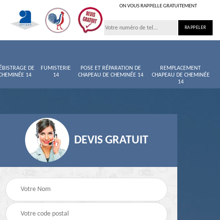
ON VOUS RAPPELLE GRATUITEMENT
ÉBISTRAGE DE
FUMISTERIE
POSE ET RÉPARATION DE
REMPLACEMENT
CHEMINÉE 14
14
CHAPEAU DE CHEMINÉE 14
CHAPEAU DE CHEMINÉE
14
DEVIS GRATUIT
née
Entretien de cheminée
Ramoneur 14
14