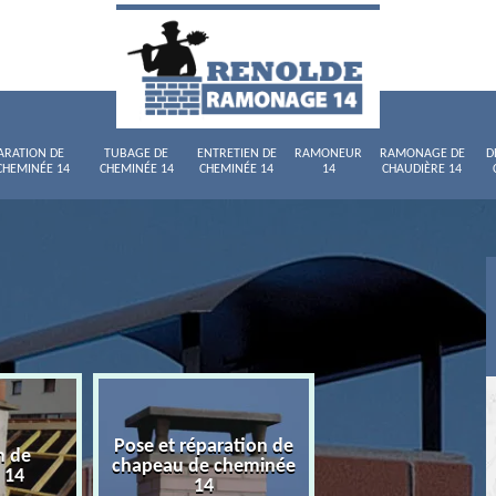
ARATION DE
TUBAGE DE
ENTRETIEN DE
RAMONEUR
RAMONAGE DE
D
CHEMINÉE 14
CHEMINÉE 14
CHEMINÉE 14
14
CHAUDIÈRE 14
Pose et réparation de
n de
Tubage de chemi
chapeau de cheminée
 14
14
14