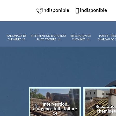
indisponible
indisponible
RAMONAGE DE
INTERVENTION D'URGENCE
RÉPARATION DE
POSE ET RÉP
CHEMINÉE 14
FUITE TOITURE 14
CHEMINÉE 14
CHAPEAU DE 
Intervention
age de
Réparatio
d'urgence fuite toiture
née 14
cheminée
14