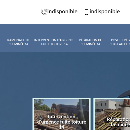
indisponible
indisponible
RAMONAGE DE
INTERVENTION D'URGENCE
RÉPARATION DE
POSE ET RÉP
CHEMINÉE 14
FUITE TOITURE 14
CHEMINÉE 14
CHAPEAU DE 
Intervention
age de
Réparatio
d'urgence fuite toiture
née 14
cheminée
14