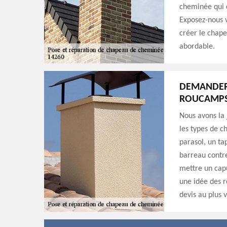
cheminée qui c
Exposez-nous v
créer le chape
abordable.
DEMANDER
ROUCAMP
Nous avons la
les types de c
parasol, un ta
barreau contre
mettre un cap
une idée des r
devis au plus v