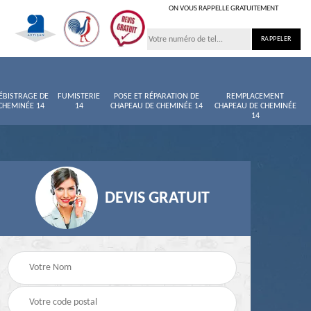
ON VOUS RAPPELLE GRATUITEMENT
ÉBISTRAGE DE
FUMISTERIE
POSE ET RÉPARATION DE
REMPLACEMENT
CHEMINÉE 14
14
CHAPEAU DE CHEMINÉE 14
CHAPEAU DE CHEMINÉE
14
DEVIS GRATUIT
née
Entretien de cheminée
Ramoneur 14
14