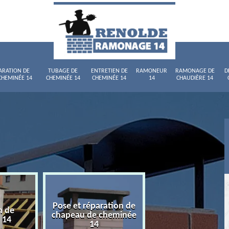
ARATION DE
TUBAGE DE
ENTRETIEN DE
RAMONEUR
RAMONAGE DE
D
CHEMINÉE 14
CHEMINÉE 14
CHEMINÉE 14
14
CHAUDIÈRE 14
Pose et réparation de
n de
Tubage de chemi
chapeau de cheminée
 14
14
14