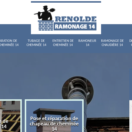
ARATION DE
TUBAGE DE
ENTRETIEN DE
RAMONEUR
RAMONAGE DE
D
CHEMINÉE 14
CHEMINÉE 14
CHEMINÉE 14
14
CHAUDIÈRE 14
Pose et réparation de
n de
Tubage de chemi
chapeau de cheminée
 14
14
14