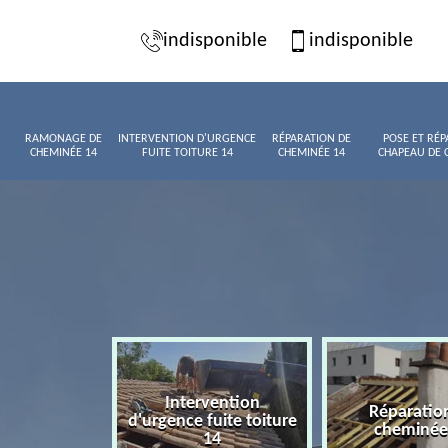
indisponible
indisponible
RAMONAGE DE
INTERVENTION D'URGENCE
RÉPARATION DE
POSE ET RÉP
CHEMINÉE 14
FUITE TOITURE 14
CHEMINÉE 14
CHAPEAU DE 
Intervention
age de
Réparatio
d'urgence fuite toiture
née 14
cheminée
14