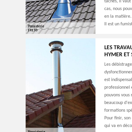
tâches, il vau
cas, nous pou
en la matière.
Il est un fumis
LES TRAVA
HYMER ET 
Les débistrage
dysfonctionnem
est indispensa
professionnel 
pouvons vous 
beaucoup d'exp
formations spé
Pour finir, so
qui va en déco