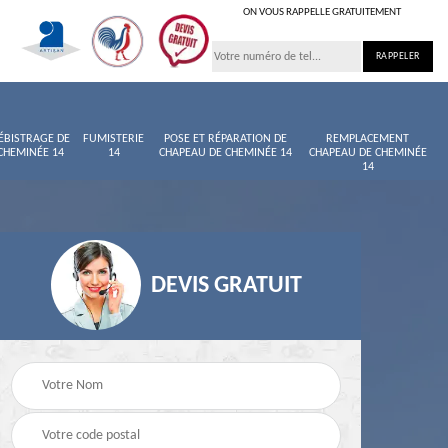
ON VOUS RAPPELLE GRATUITEMENT
ÉBISTRAGE DE
FUMISTERIE
POSE ET RÉPARATION DE
REMPLACEMENT
CHEMINÉE 14
14
CHAPEAU DE CHEMINÉE 14
CHAPEAU DE CHEMINÉE
14
DEVIS GRATUIT
née
Entretien de cheminée
Ramoneur 14
14