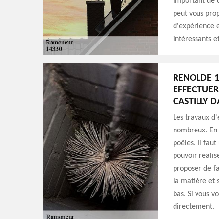
important de c
peut vous pro
d'expérience e
intéressants et
RENOLDE 1
EFFECTUER
CASTILLY D
Les travaux d'
nombreux. En e
poêles. Il fau
pouvoir réalis
proposer de f
la matière et 
bas. Si vous v
directement.