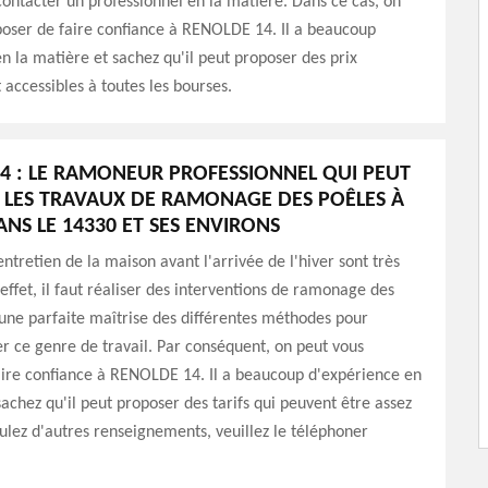
ontacter un professionnel en la matière. Dans ce cas, on
poser de faire confiance à RENOLDE 14. Il a beaucoup
n la matière et sachez qu'il peut proposer des prix
 accessibles à toutes les bourses.
4 : LE RAMONEUR PROFESSIONNEL QUI PEUT
 LES TRAVAUX DE RAMONAGE DES POÊLES À
ANS LE 14330 ET SES ENVIRONS
entretien de la maison avant l'arrivée de l'hiver sont très
ffet, il faut réaliser des interventions de ramonage des
t une parfaite maîtrise des différentes méthodes pour
er ce genre de travail. Par conséquent, on peut vous
aire confiance à RENOLDE 14. Il a beaucoup d'expérience en
sachez qu'il peut proposer des tarifs qui peuvent être assez
oulez d'autres renseignements, veuillez le téléphoner