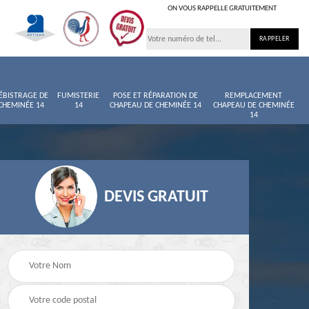
ON VOUS RAPPELLE GRATUITEMENT
ÉBISTRAGE DE
FUMISTERIE
POSE ET RÉPARATION DE
REMPLACEMENT
CHEMINÉE 14
14
CHAPEAU DE CHEMINÉE 14
CHAPEAU DE CHEMINÉE
14
DEVIS GRATUIT
née
Entretien de cheminée
Ramoneur 14
14