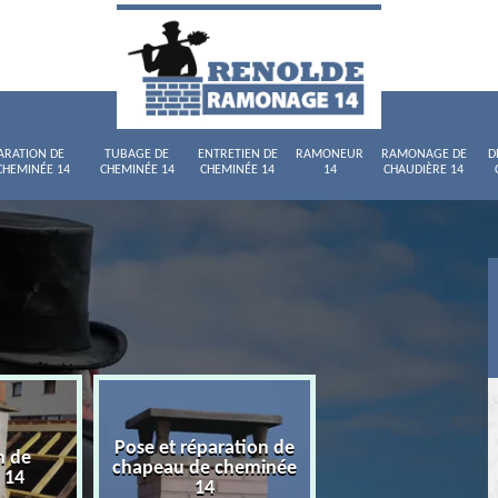
ARATION DE
TUBAGE DE
ENTRETIEN DE
RAMONEUR
RAMONAGE DE
D
CHEMINÉE 14
CHEMINÉE 14
CHEMINÉE 14
14
CHAUDIÈRE 14
Pose et réparation de
n de
Tubage de chemi
chapeau de cheminée
 14
14
14