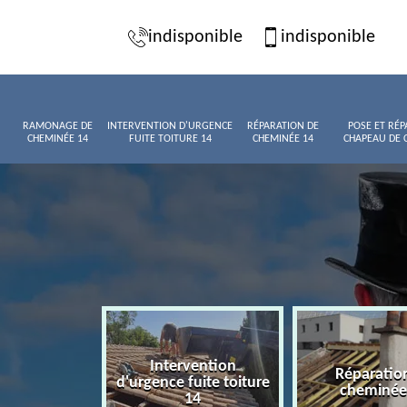
indisponible
indisponible
RAMONAGE DE
INTERVENTION D'URGENCE
RÉPARATION DE
POSE ET RÉP
CHEMINÉE 14
FUITE TOITURE 14
CHEMINÉE 14
CHAPEAU DE 
Intervention
age de
Réparatio
d'urgence fuite toiture
née 14
cheminée
14