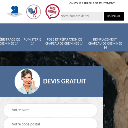
ON VOUS RAPPELLE GRATUITEMENT
ÉBISTRAGE DE
FUMISTERIE
POSE ET RÉPARATION DE
REMPLACEMENT
CHEMINÉE 14
14
CHAPEAU DE CHEMINÉE 14
CHAPEAU DE CHEMINÉE
14
DEVIS GRATUIT
née
Entretien de cheminée
Ramoneur 14
14