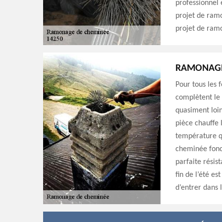
professionnel 
projet de ram
projet de ram
RAMONAGE
Pour tous les 
complètent le 
quasiment loin
pièce chauffe 
température qu
cheminée fonct
parfaite résis
fin de l’été e
d’entrer dans l