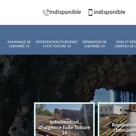
indisponible
indisponible
RAMONAGE DE
INTERVENTION D'URGENCE
RÉPARATION DE
POSE ET RÉP
CHEMINÉE 14
FUITE TOITURE 14
CHEMINÉE 14
CHAPEAU DE 
Intervention
age de
Réparatio
d'urgence fuite toiture
née 14
cheminée
14