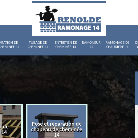
ARATION DE
TUBAGE DE
ENTRETIEN DE
RAMONEUR
RAMONAGE DE
D
CHEMINÉE 14
CHEMINÉE 14
CHEMINÉE 14
14
CHAUDIÈRE 14
Pose et réparation de
n de
Tubage de chemi
chapeau de cheminée
 14
14
14