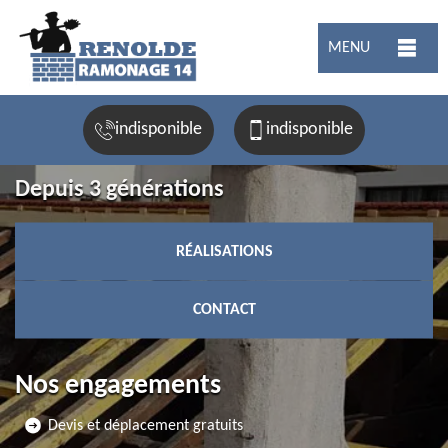
MENU
indisponible
indisponible
Depuis 3 générations
RÉALISATIONS
CONTACT
Nos engagements
Devis et déplacement gratuits