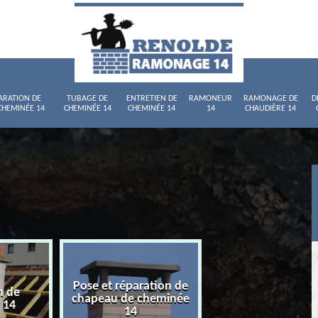
ARATION DE
TUBAGE DE
ENTRETIEN DE
RAMONEUR
RAMONAGE DE
D
CHEMINÉE 14
CHEMINÉE 14
CHEMINÉE 14
14
CHAUDIÈRE 14
Pose et réparation de
n de
Tubage de chemi
chapeau de cheminée
 14
14
14