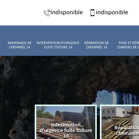
indisponible
indisponible
RAMONAGE DE
INTERVENTION D'URGENCE
RÉPARATION DE
POSE ET RÉP
CHEMINÉE 14
FUITE TOITURE 14
CHEMINÉE 14
CHAPEAU DE 
Intervention
age de
Réparatio
d'urgence fuite toiture
née 14
cheminée
14