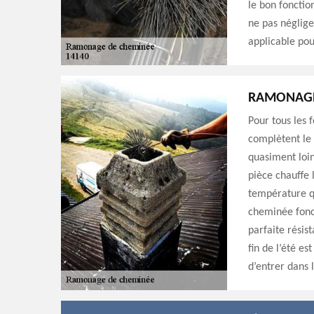
le bon foncti
ne pas néglige
applicable pou
RAMONAGE
Pour tous les 
complètent le 
quasiment loin
pièce chauffe 
température qu
cheminée fonct
parfaite résis
fin de l’été e
d’entrer dans l