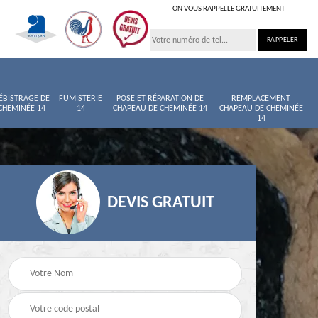
ON VOUS RAPPELLE GRATUITEMENT
ÉBISTRAGE DE
FUMISTERIE
POSE ET RÉPARATION DE
REMPLACEMENT
CHEMINÉE 14
14
CHAPEAU DE CHEMINÉE 14
CHAPEAU DE CHEMINÉE
14
DEVIS GRATUIT
née
Entretien de cheminée
Ramoneur 14
14