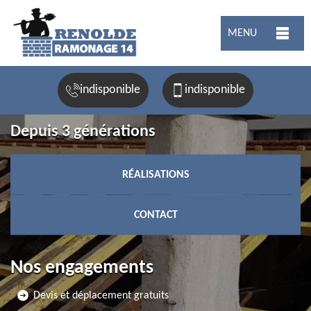
MENU
indisponible
indisponible
Depuis 3 générations
RÉALISATIONS
CONTACT
Nos engagements
Devis et déplacement gratuits